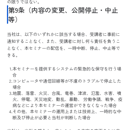
の限りではない。
第9条（内容の変更、公開停止・中止
等）
当社は、以下のいずれかに該当する場合、受講者に事前に
通知することなく、また、受講者に対し何ら責任を負うこ
となく、本セミナーの配信を、一時中断、停止、中止等で
きる。
本セミナーを提供するシステムの緊急的な保守を行う場
合
コンピュータや通信回線等が不慮のトラブルで停止した
場合
地震、落雷、火災、台風、竜巻、津波、氾濫、水害、噴
火、停電、天災地変、動乱、暴動、 労働争議、戦争、疫
病などにより本セミナーの運営ができなくなった場合
その他、本セミナーの運用上または技術上、一時的な中
断及び停止が必要と当社が判断した場合