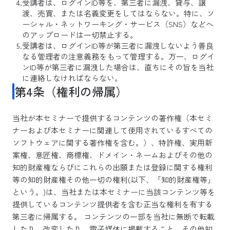
受講者は、ログインID等を、第三者に漏洩、貸与、譲
渡、売買、または名義変更をしてはならない。特に、ソ
ーシャル・ネットワーキング・サービス（SNS）などへ
のアップロードは一切禁止する。
受講者は、ログインID等が第三者に漏洩しないよう善良
なる管理者の注意義務をもって管理する。万一、ログイ
ンID等が第三者に漏洩した場合は、直ちにその旨を当社
に連絡しなければならない。
第4条（権利の帰属）
当社が本セミナーで提供するコンテンツの著作権（本セミ
ナーおよび本セミナーに関連して使用されているすべての
ソフトウェアに関する著作権を含む。）、特許権、実用新
案権、意匠権、商標権、ドメイン・ネームおよびその他の
知的財産権ならびにこれらの出願または登録に関する権利
等の知的財産権その他一切の権利(以下、「知的財産権等」
という。)は、当社または本セミナーに当該コンテンツ等を
提供しているコンテンツ提供者を含む正当な権利を有する
第三者に帰属する。 コンテンツの一部を当社に無断で転載
したり、改変したり、電子媒体に掲載すること、その他知