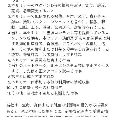
本セミナーのログインID等の情報を漏洩、貸与、譲渡、
売買、名義変更すること
本セミナーで配信される映像、音声、文字、資料等を、
録画、撮影（スクリーンショットを含む）、複製、転
載、出版、上映、譲渡、公衆送信、改変等を行うこと
当社、本セミナーに当該コンテンツ等を提供しているコ
ンテンツ提供者、本セミナー講師及び その他関係者に対
する知的財産権等、肖像権、ブライバシーの権利、名
誉、その他の権利または利益を侵害する行為を行うこと
詐欺、脅迫行為、公序良俗に反する行為
本セミナーの運営を妨害する行為
当社のネットワーク、またはシステム等に不正アクセス
する、または不正アクセスを試みる行為
第三者に成りすます行為
本セミナーに参加する他の利用者の情報収集
反社会的勢力等への利益供与
その他、当社が不適切と判断した行為
当社は、生命、身体または財産の保護等の目的から必要が
あると当社が判断した場合には、必要な範囲内で受講者情