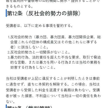
報を裁判所や警察等の公的機関に開示・提供することがで
きるものとする。
第12条（反社会的勢力の排除）
受講者は、以下に定める事項を誓約する。
反社会的勢力（暴力団、暴力団員、暴力団関係企業、総
会屋これらの団体の構成員又はその他これらに準ずる
者）に該当しないこと。
反社会的勢力と一切関係がないこと。
暴力的行為、法的責任を超えた不当な要求、取引で脅迫
的な言動、または暴力を用いる行為または当社の業務を
妨害する行為をしないこと。
当社は受講者が上記に違反することが判明したときは事前
に通告せず、直ちに本契約を解除する。この場合、当社は
受講者から受領した料金を返還する義務は負わない。受講
者が被っ た損害、不利益について当社は一切の責任を負わ
ない。