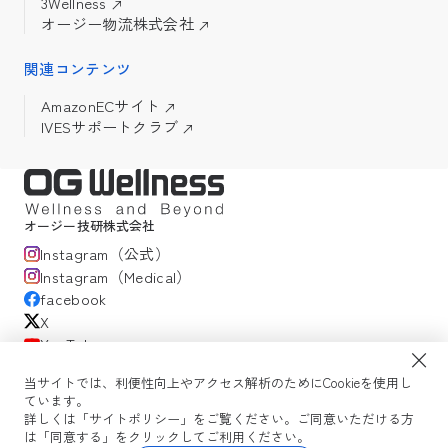
3Wellness
オージー物流株式会社
関連コンテンツ
AmazonECサイト
IVESサポートクラブ
オージー技研株式会社
Instagram（公式）
Instagram（Medical）
facebook
X
YouTube
当サイトでは、利便性向上やアクセス解析のためにCookieを使用し
ています。
サイトポリシー
プライバシーポリシー
OG Wellness会員規約
詳しくは「サイトポリシー」をご覧ください。ご同意いただける方
WEBセミナー利用規約
コミュニティガイドライン
サイトマップ
は「同意する」をクリックしてご利用ください。
よくある質問