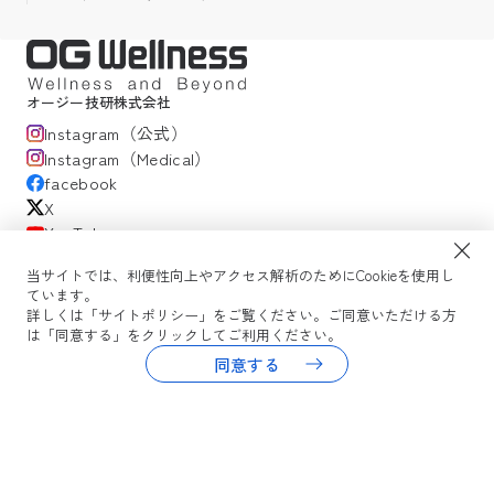
オージー技研株式会社
Instagram（公式）
Instagram（Medical）
facebook
X
YouTube
当サイトでは、利便性向上やアクセス解析のためにCookieを使用し
ています。
サイトポリシー
プライバシーポリシー
OG Wellness会員規約
詳しくは「サイトポリシー」をご覧ください。ご同意いただける方
WEBセミナー利用規約
コミュニティガイドライン
サイトマップ
は「同意する」をクリックしてご利用ください。
よくある質問
同意する
Copyright © 2026 OG Wellness Co., Ltd. All rights reserved.